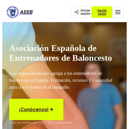
Iniciar
Hazte
AEEB
sesión
socio
Asociación Española de
Entrenadores de Baloncesto
Una organización que agrupa a los entrenadores de
baloncesto en España. Formación, recursos y comunidad
para crecer juntos en el banquillo.
¡Conócenos!
Crea tu cuenta gratuita · Sin compromiso