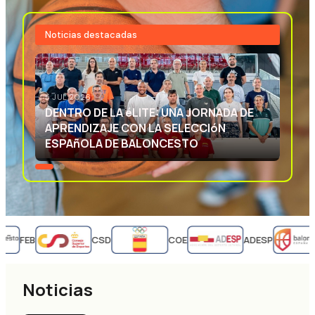
Noticias destacadas
3 JUL 2026
EXCELENCIA DEPORTIVA: APRENDIENDO
CON LA SELECCIóN ESPAñOLA DE
BALONCESTO
FEB
CSD
COE
ADESP
Noticias