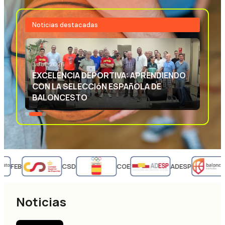
Noticias destacadas
3 JUL 2026
EXCELENCIA DEPORTIVA: APRENDIENDO
CON LA SELECCIóN ESPAñOLA DE
BALONCESTO
FEB
CSD
COE
ADESP
Noticias