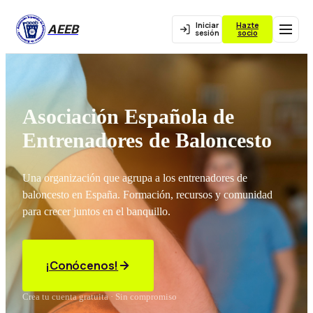
Iniciar
Hazte
AEEB
sesión
socio
Asociación Española de
Entrenadores de Baloncesto
Una organización que agrupa a los entrenadores de
baloncesto en España. Formación, recursos y comunidad
para crecer juntos en el banquillo.
¡Conócenos!
Crea tu cuenta gratuita · Sin compromiso