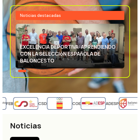
Noticias destacadas
3 JUL 2026
EXCELENCIA DEPORTIVA: APRENDIENDO
CON LA SELECCIóN ESPAñOLA DE
BALONCESTO
FEB
CSD
COE
ADESP
Noticias