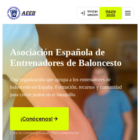
Iniciar
Hazte
AEEB
sesión
socio
Asociación Española de
Entrenadores de Baloncesto
Una organización que agrupa a los entrenadores de
baloncesto en España. Formación, recursos y comunidad
para crecer juntos en el banquillo.
¡Conócenos!
Crea tu cuenta gratuita · Sin compromiso