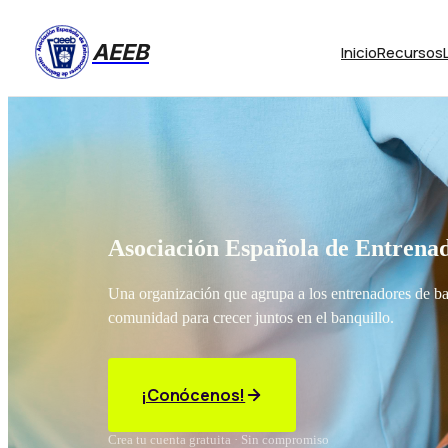
AEEB
Inicio
Recursos
Asociación Española de Entrenad
Una organización que agrupa a los entrenadores de b
comunidad para crecer juntos en el banquillo.
¡Conócenos!
Crea tu cuenta gratuita · Sin compromiso