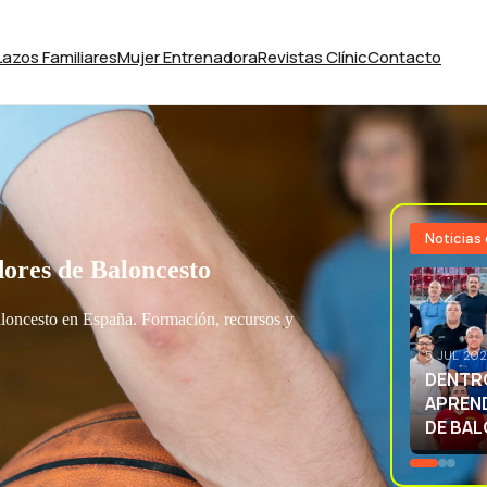
Lazos Familiares
Mujer Entrenadora
Revistas Clínic
Contacto
Noticias
ores de Baloncesto
aloncesto en España. Formación, recursos y
3 JUL 20
EXCELE
LA SEL