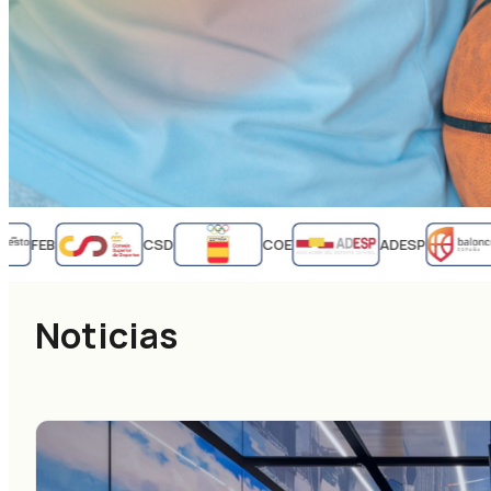
FEB
CSD
COE
ADESP
Noticias