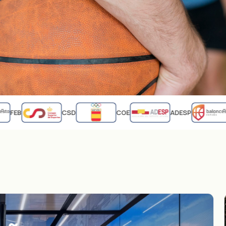
FEB
CSD
COE
ADESP