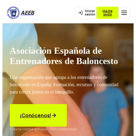
Iniciar
Hazte
AEEB
sesión
socio
Asociación Española de
Entrenadores de Baloncesto
Una organización que agrupa a los entrenadores de
baloncesto en España. Formación, recursos y comunidad
para crecer juntos en el banquillo.
¡Conócenos!
Crea tu cuenta gratuita · Sin compromiso