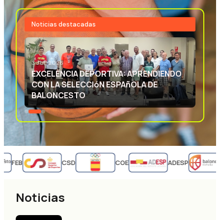
Noticias destacadas
3 JUL 2026
EXCELENCIA DEPORTIVA: APRENDIENDO
CON LA SELECCIóN ESPAñOLA DE
BALONCESTO
FEB
CSD
COE
ADESP
Noticias