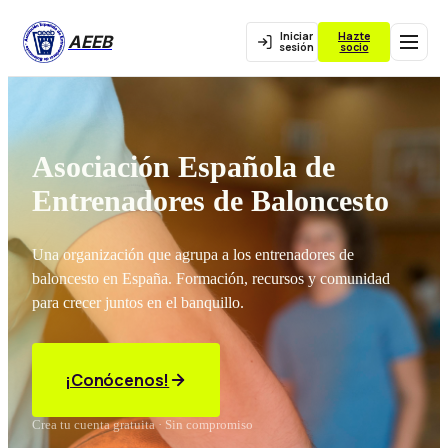
Iniciar
Hazte
AEEB
sesión
socio
Asociación Española de
Entrenadores de Baloncesto
Una organización que agrupa a los entrenadores de
baloncesto en España. Formación, recursos y comunidad
para crecer juntos en el banquillo.
¡Conócenos!
Crea tu cuenta gratuita · Sin compromiso