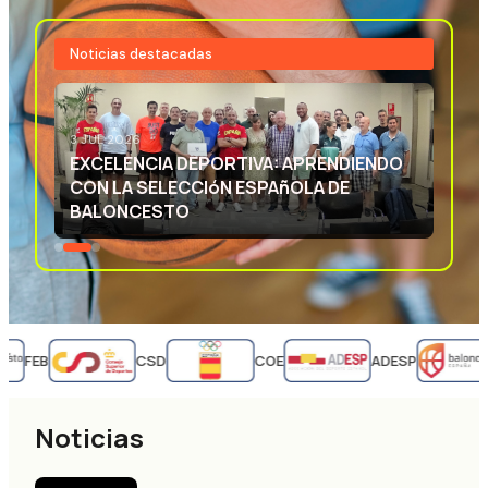
Noticias destacadas
3 JUL 2026
EXCELENCIA DEPORTIVA: APRENDIENDO
CON LA SELECCIóN ESPAñOLA DE
BALONCESTO
FEB
CSD
COE
ADESP
Noticias