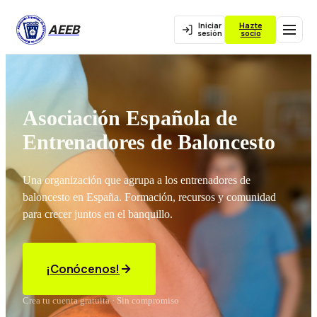
Iniciar
Hazte
AEEB
sesión
socio
Asociación Española de
Entrenadores de Baloncesto
Una organización que agrupa a los entrenadores de
baloncesto en España. Formación, recursos y comunidad
para crecer juntos en el banquillo.
¡Conócenos!
Crea tu cuenta gratuita · Sin compromiso