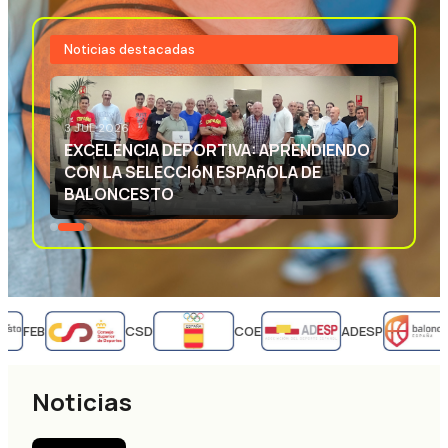
Noticias destacadas
3 JUL 2026
EXCELENCIA DEPORTIVA: APRENDIENDO
CON LA SELECCIóN ESPAñOLA DE
BALONCESTO
FEB
CSD
COE
ADESP
Noticias