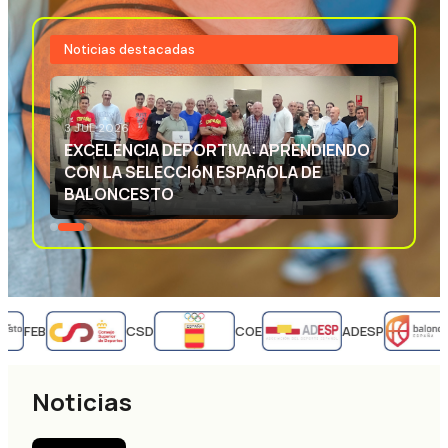
Noticias destacadas
3 JUL 2026
EXCELENCIA DEPORTIVA: APRENDIENDO
CON LA SELECCIóN ESPAñOLA DE
BALONCESTO
FEB
CSD
COE
ADESP
Noticias