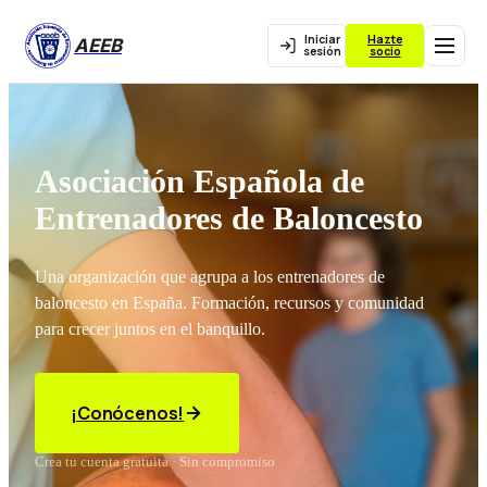
Iniciar
Hazte
AEEB
sesión
socio
Asociación Española de
Entrenadores de Baloncesto
Una organización que agrupa a los entrenadores de
baloncesto en España. Formación, recursos y comunidad
para crecer juntos en el banquillo.
¡Conócenos!
Crea tu cuenta gratuita · Sin compromiso