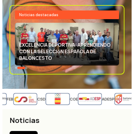
Noticias destacadas
3 JUL 2026
EXCELENCIA DEPORTIVA: APRENDIENDO
CON LA SELECCIóN ESPAñOLA DE
BALONCESTO
FEB
CSD
COE
ADESP
Noticias