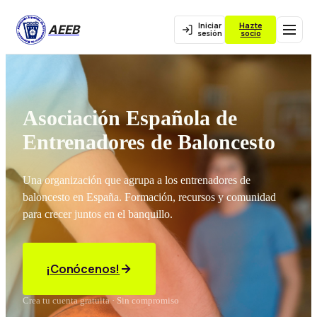
Iniciar
Hazte
AEEB
sesión
socio
Asociación Española de
Entrenadores de Baloncesto
Una organización que agrupa a los entrenadores de
baloncesto en España. Formación, recursos y comunidad
para crecer juntos en el banquillo.
¡Conócenos!
Crea tu cuenta gratuita · Sin compromiso