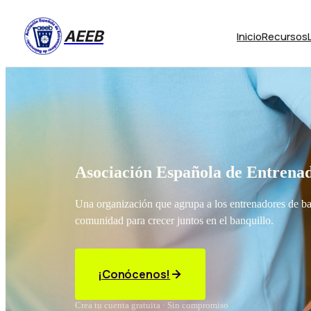
AEEB
Inicio
Recursos
Asociación Española de Entrenad
Una organización que agrupa a los entrenadores de b
comunidad para crecer juntos en el banquillo.
¡Conócenos!
Crea tu cuenta gratuita · Sin compromiso