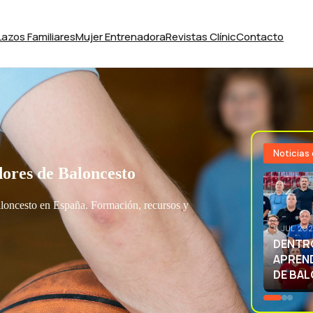
Lazos Familiares
Mujer Entrenadora
Revistas Clínic
Contacto
Noticias
ores de Baloncesto
aloncesto en España. Formación, recursos y
3 JUL 20
EXCELE
LA SEL