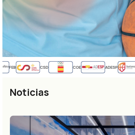
FEB
CSD
COE
ADESP
Noticias