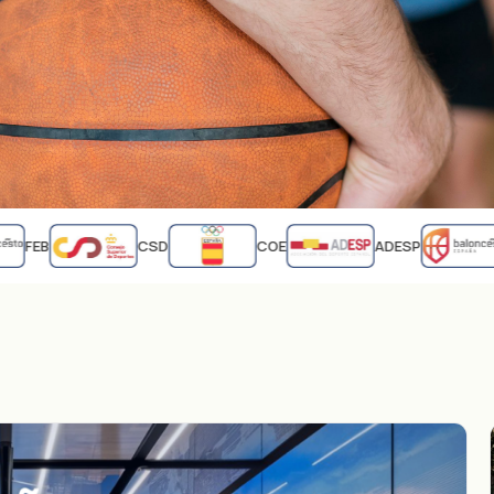
FEB
CSD
COE
ADESP