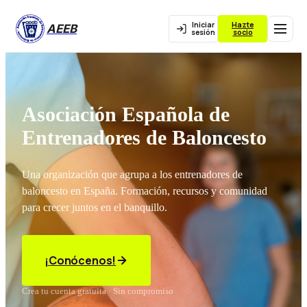
Iniciar
Hazte
AEEB
sesión
socio
Asociación Española de
Entrenadores de Baloncesto
Una organización que agrupa a los entrenadores de
baloncesto en España. Formación, recursos y comunidad
para crecer juntos en el banquillo.
¡Conócenos!
Crea tu cuenta gratuita · Sin compromiso