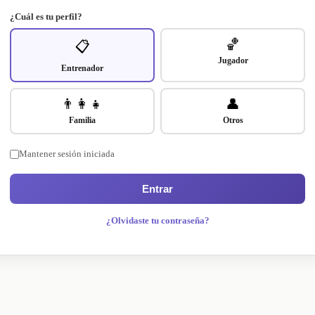
¿Cuál es tu perfil?
🏀
📋
Jugador
Entrenador
👨‍👩‍👧
👤
Familia
Otros
Mantener sesión iniciada
Entrar
¿Olvidaste tu contraseña?