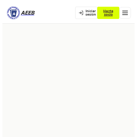
Iniciar
Hazte
AEEB
sesión
socio