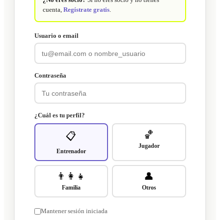
cuenta,
Regístrate gratis
.
Usuario o email
Contraseña
¿Cuál es tu perfil?
🏀
📋
Jugador
Entrenador
👨‍👩‍👧
👤
Familia
Otros
Mantener sesión iniciada