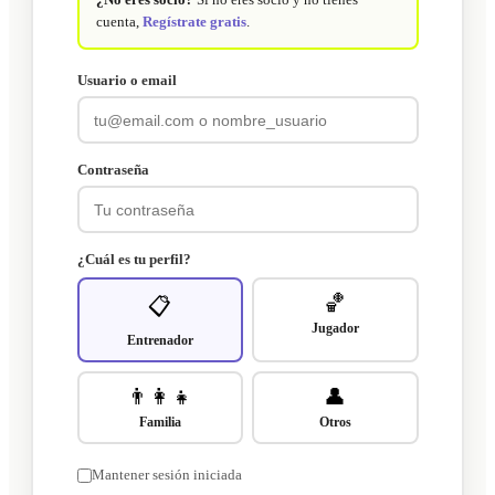
cuenta,
Regístrate gratis
.
Usuario o email
Contraseña
¿Cuál es tu perfil?
🏀
📋
Jugador
Entrenador
👨‍👩‍👧
👤
Familia
Otros
Mantener sesión iniciada