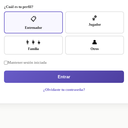
¿Cuál es tu perfil?
🏀
📋
Jugador
Entrenador
👨‍👩‍👧
👤
Familia
Otros
Mantener sesión iniciada
Entrar
¿Olvidaste tu contraseña?