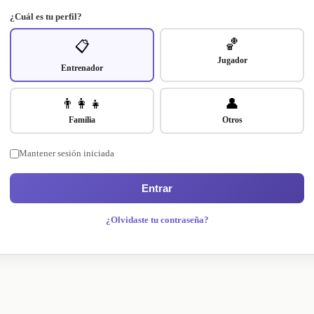
¿Cuál es tu perfil?
🏀
📋
Jugador
Entrenador
👨‍👩‍👧
👤
Familia
Otros
Mantener sesión iniciada
Entrar
¿Olvidaste tu contraseña?