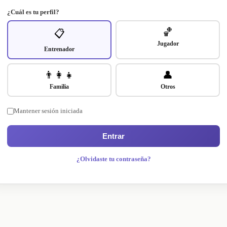
¿Cuál es tu perfil?
🏀
📋
Jugador
Entrenador
👨‍👩‍👧
👤
Familia
Otros
Mantener sesión iniciada
Entrar
¿Olvidaste tu contraseña?