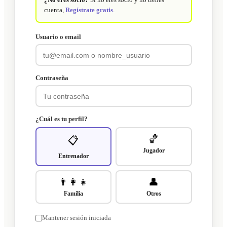
cuenta,
Regístrate gratis
.
Usuario o email
Contraseña
¿Cuál es tu perfil?
🏀
📋
Jugador
Entrenador
👨‍👩‍👧
👤
Familia
Otros
Mantener sesión iniciada