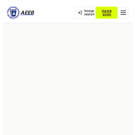
Iniciar
Hazte
AEEB
sesión
socio