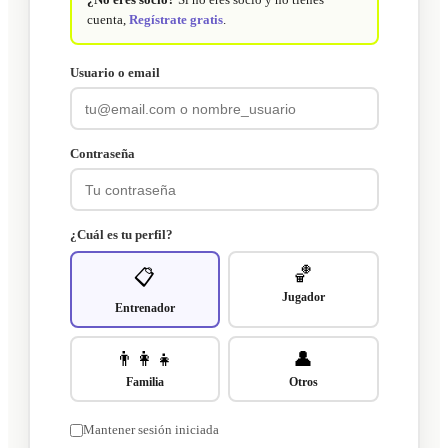
cuenta,
Regístrate gratis
.
Usuario o email
Contraseña
¿Cuál es tu perfil?
🏀
📋
Jugador
Entrenador
👨‍👩‍👧
👤
Familia
Otros
Mantener sesión iniciada