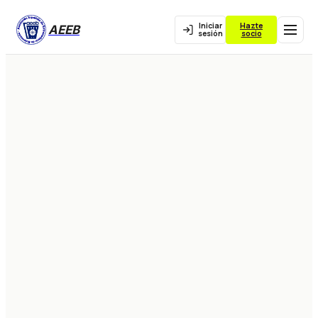
Iniciar
Hazte
AEEB
sesión
socio