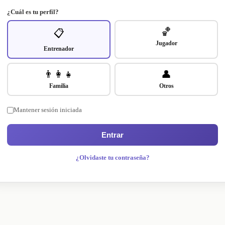
¿Cuál es tu perfil?
🏀
📋
Jugador
Entrenador
👨‍👩‍👧
👤
Familia
Otros
Mantener sesión iniciada
Entrar
¿Olvidaste tu contraseña?