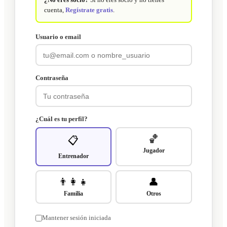
cuenta,
Regístrate gratis
.
Usuario o email
Contraseña
¿Cuál es tu perfil?
🏀
📋
Jugador
Entrenador
👨‍👩‍👧
👤
Familia
Otros
Mantener sesión iniciada