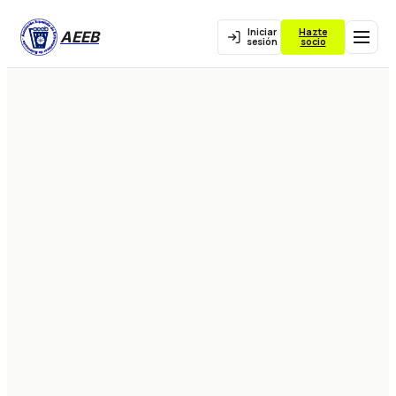
Iniciar
Hazte
AEEB
sesión
socio