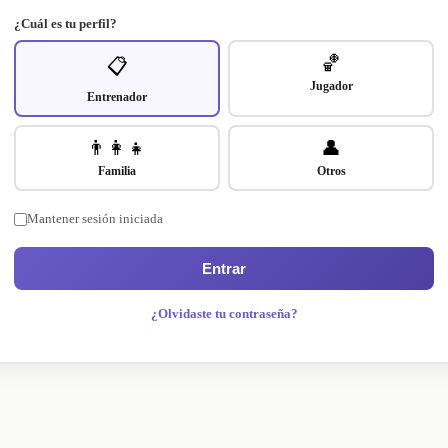
¿Cuál es tu perfil?
🏀
📋
Jugador
Entrenador
👨‍👩‍👧
👤
Familia
Otros
Mantener sesión iniciada
Entrar
¿Olvidaste tu contraseña?