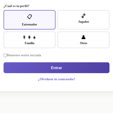
¿Cuál es tu perfil?
🏀
📋
Jugador
Entrenador
👨‍👩‍👧
👤
Familia
Otros
Mantener sesión iniciada
Entrar
¿Olvidaste tu contraseña?