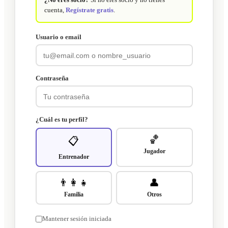
cuenta,
Regístrate gratis
.
Usuario o email
Contraseña
¿Cuál es tu perfil?
🏀
📋
Jugador
Entrenador
👨‍👩‍👧
👤
Familia
Otros
Mantener sesión iniciada