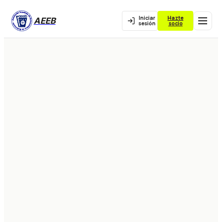
Iniciar
Hazte
AEEB
sesión
socio