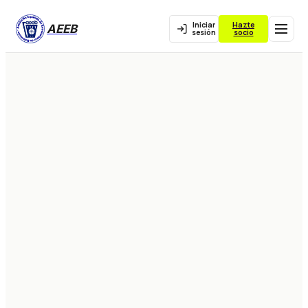
Iniciar
Hazte
AEEB
sesión
socio