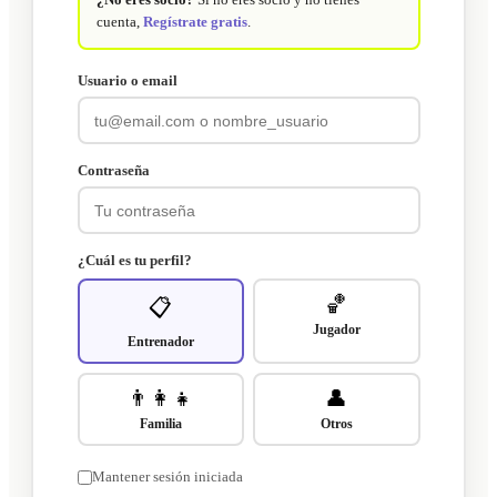
cuenta,
Regístrate gratis
.
Usuario o email
Contraseña
¿Cuál es tu perfil?
🏀
📋
Jugador
Entrenador
👨‍👩‍👧
👤
Familia
Otros
Mantener sesión iniciada