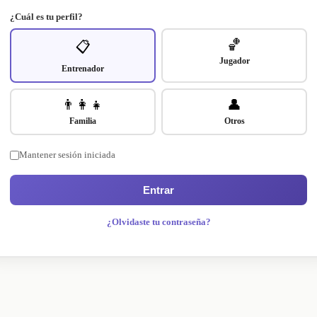
¿Cuál es tu perfil?
🏀
📋
Jugador
Entrenador
👨‍👩‍👧
👤
Familia
Otros
Mantener sesión iniciada
Entrar
¿Olvidaste tu contraseña?