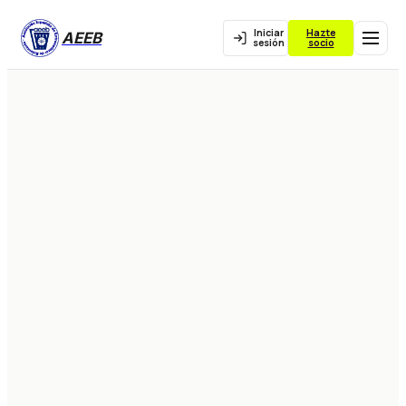
Iniciar
Hazte
AEEB
sesión
socio