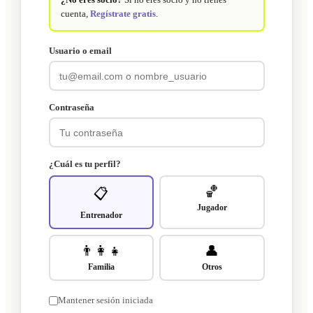
cuenta,
Regístrate gratis
.
Usuario o email
Contraseña
¿Cuál es tu perfil?
🏀
📋
Jugador
Entrenador
👨‍👩‍👧
👤
Familia
Otros
Mantener sesión iniciada