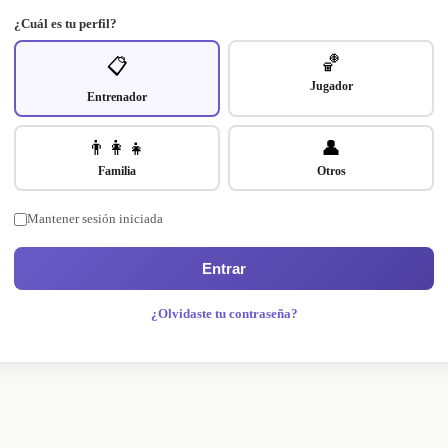
¿Cuál es tu perfil?
🏀
📋
Jugador
Entrenador
👨‍👩‍👧
👤
Familia
Otros
Mantener sesión iniciada
Entrar
¿Olvidaste tu contraseña?