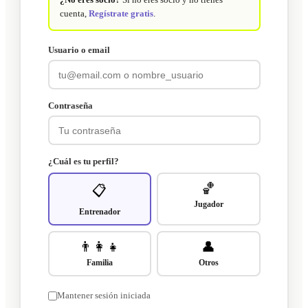
cuenta,
Regístrate gratis
.
Usuario o email
Contraseña
¿Cuál es tu perfil?
🏀
📋
Jugador
Entrenador
👨‍👩‍👧
👤
Familia
Otros
Mantener sesión iniciada