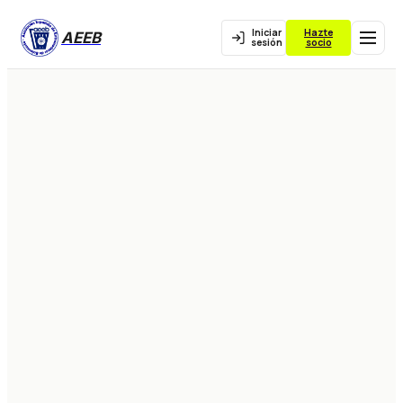
Iniciar
Hazte
AEEB
sesión
socio