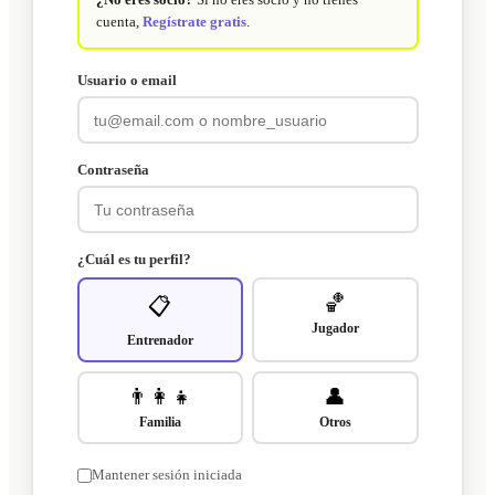
cuenta,
Regístrate gratis
.
Usuario o email
Contraseña
¿Cuál es tu perfil?
🏀
📋
Jugador
Entrenador
👨‍👩‍👧
👤
Familia
Otros
Mantener sesión iniciada