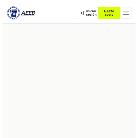
Iniciar
Hazte
AEEB
sesión
socio