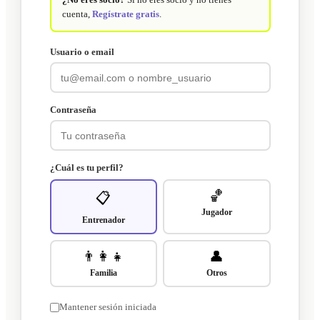
cuenta,
Regístrate gratis
.
Usuario o email
Contraseña
¿Cuál es tu perfil?
🏀
📋
Jugador
Entrenador
👨‍👩‍👧
👤
Familia
Otros
Mantener sesión iniciada