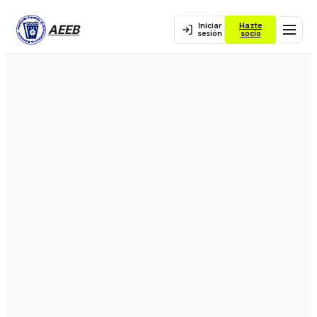
Iniciar
Hazte
AEEB
sesión
socio