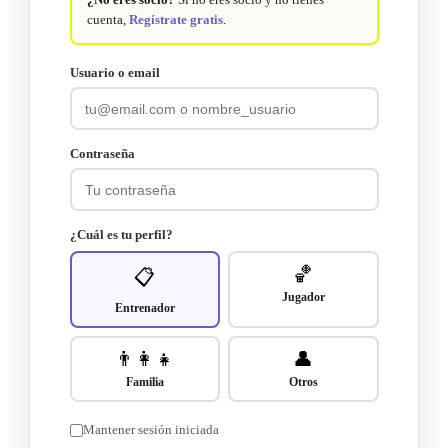
cuenta,
Regístrate gratis
.
Usuario o email
Contraseña
¿Cuál es tu perfil?
🏀
📋
Jugador
Entrenador
👨‍👩‍👧
👤
Familia
Otros
Mantener sesión iniciada