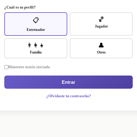
¿Cuál es tu perfil?
🏀
📋
Jugador
Entrenador
👨‍👩‍👧
👤
Familia
Otros
Mantener sesión iniciada
Entrar
¿Olvidaste tu contraseña?