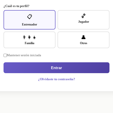
¿Cuál es tu perfil?
🏀
📋
Jugador
Entrenador
👨‍👩‍👧
👤
Familia
Otros
Mantener sesión iniciada
Entrar
¿Olvidaste tu contraseña?