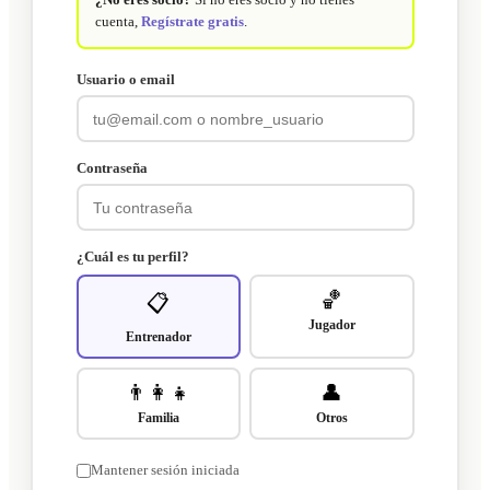
cuenta,
Regístrate gratis
.
Usuario o email
Contraseña
¿Cuál es tu perfil?
🏀
📋
Jugador
Entrenador
👨‍👩‍👧
👤
Familia
Otros
Mantener sesión iniciada