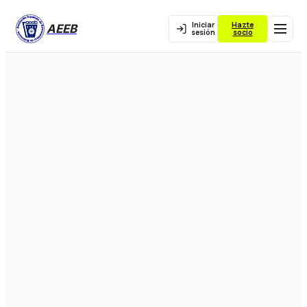
Iniciar
Hazte
AEEB
sesión
socio