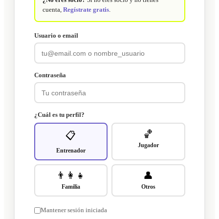
cuenta,
Regístrate gratis
.
Usuario o email
Contraseña
¿Cuál es tu perfil?
🏀
📋
Jugador
Entrenador
👨‍👩‍👧
👤
Familia
Otros
Mantener sesión iniciada