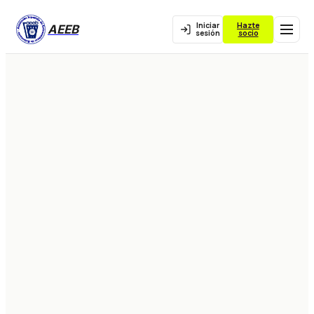
Iniciar
Hazte
AEEB
sesión
socio