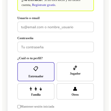
cuenta,
Regístrate gratis
.
Usuario o email
Contraseña
¿Cuál es tu perfil?
🏀
📋
Jugador
Entrenador
👨‍👩‍👧
👤
Familia
Otros
Mantener sesión iniciada