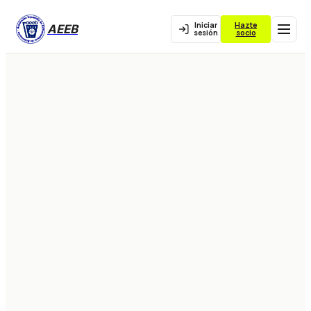
Iniciar
Hazte
AEEB
sesión
socio