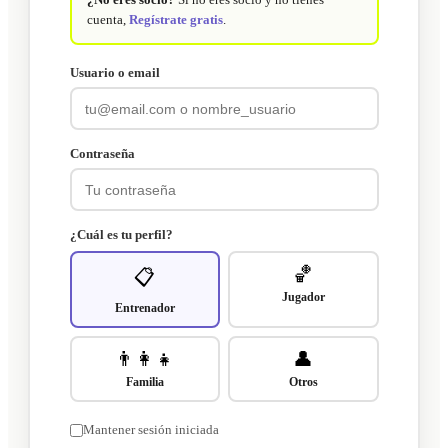
cuenta,
Regístrate gratis
.
Usuario o email
Contraseña
¿Cuál es tu perfil?
🏀
📋
Jugador
Entrenador
👨‍👩‍👧
👤
Familia
Otros
Mantener sesión iniciada