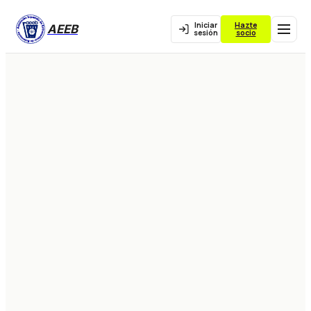
Iniciar
Hazte
AEEB
sesión
socio