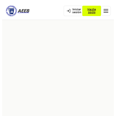
Iniciar
Hazte
AEEB
sesión
socio