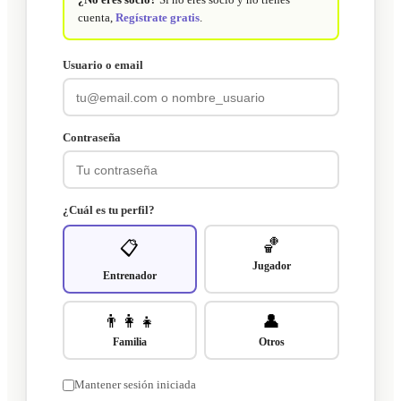
cuenta,
Regístrate gratis
.
Usuario o email
Contraseña
¿Cuál es tu perfil?
🏀
📋
Jugador
Entrenador
👨‍👩‍👧
👤
Familia
Otros
Mantener sesión iniciada