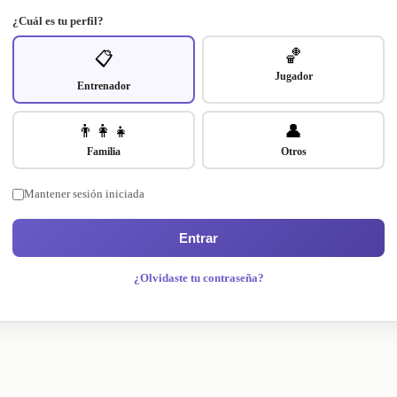
¿Cuál es tu perfil?
🏀
📋
Jugador
Entrenador
👨‍👩‍👧
👤
Familia
Otros
Mantener sesión iniciada
Entrar
¿Olvidaste tu contraseña?