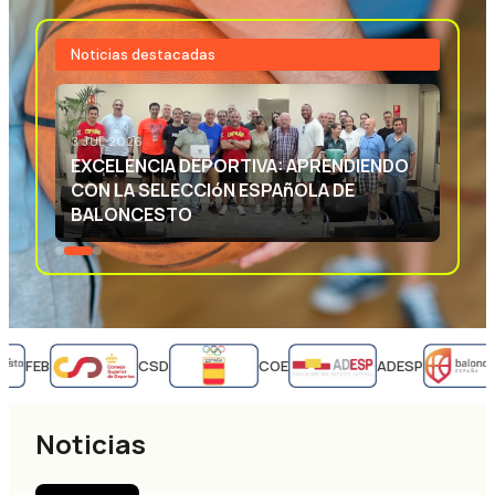
Noticias destacadas
3 JUL 2026
EXCELENCIA DEPORTIVA: APRENDIENDO
CON LA SELECCIóN ESPAñOLA DE
BALONCESTO
FEB
CSD
COE
ADESP
Noticias