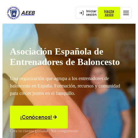
Iniciar
Hazte
AEEB
sesión
socio
Asociación Española de
Entrenadores de Baloncesto
Una organización que agrupa a los entrenadores de
baloncesto en España. Formación, recursos y comunidad
para crecer juntos en el banquillo.
¡Conócenos!
Crea tu cuenta gratuita · Sin compromiso