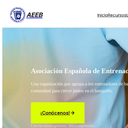
AEEB
Inicio
Recursos
Asociación Española de Entrenad
Una organización que agrupa a los entrenadores de b
comunidad para crecer juntos en el banquillo.
¡Conócenos!
Crea tu cuenta gratuita · Sin compromiso