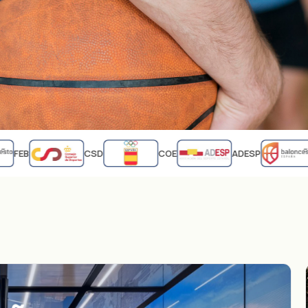
FEB
CSD
COE
ADESP