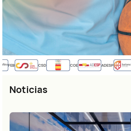
FEB
CSD
COE
ADESP
Noticias