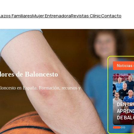
Lazos Familiares
Mujer Entrenadora
Revistas Clínic
Contacto
Noticias
ores de Baloncesto
aloncesto en España. Formación, recursos y
3 JUL 20
EXCELE
LA SEL