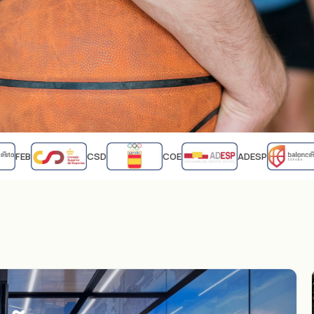
FEB
CSD
COE
ADESP