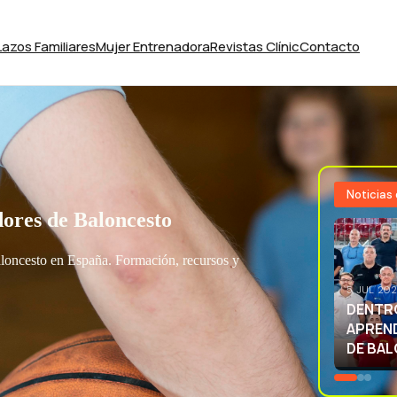
Lazos Familiares
Mujer Entrenadora
Revistas Clínic
Contacto
Noticias
ores de Baloncesto
aloncesto en España. Formación, recursos y
3 JUL 20
EXCELE
LA SEL