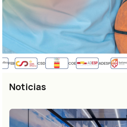
FEB
CSD
COE
ADESP
Noticias